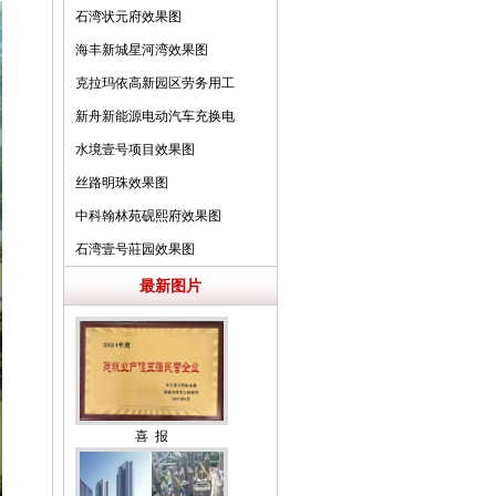
石湾状元府效果图
海丰新城星河湾效果图
克拉玛依高新园区劳务用工
保障园效果图
新舟新能源电动汽车充换电
设备制造效果
水境壹号项目效果图
丝路明珠效果图
中科翰林苑砚熙府效果图
石湾壹号莊园效果图
最新图片
喜 报