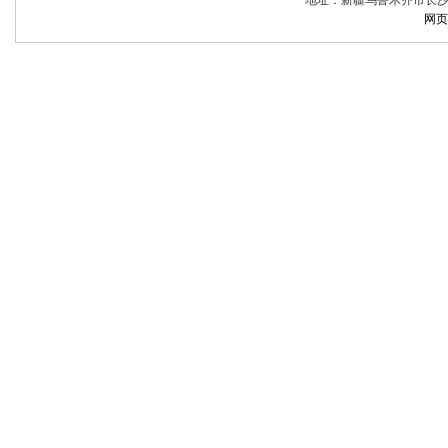
地址：新疆乌鲁木齐市长沙路 邮编
网页