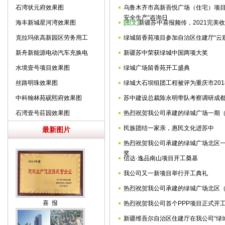
石湾状元府效果图
乌鲁木齐市高新吾悦广场（住宅）项目
安全生产“咨询日
海丰新城星河湾效果图
[图文]
新疆苏中喜报频传，2021完美
克拉玛依高新园区劳务用工
绿城留香苑项目参加自治区住建厅“云
保障园效果图
新舟新能源电动汽车充换电
新疆苏中荣获绿城中国两项大奖
设备制造效果
水境壹号项目效果图
绿城广场留香苑开工盛典
丝路明珠效果图
绿城大石坝组团工程被评为重庆市201
中科翰林苑砚熙府效果图
苏中建设总裁陈永明带队考察调研成
石湾壹号莊园效果图
热烈祝贺我公司承建的绿城广场一期（Ⅰ
民族团结一家亲，惠民文化进苏中
最新图片
热烈祝贺我公司承建的绿城广场北区一
奖
信达·逸品南山项目开工奠基
我公司又一新项目举行开工典礼
热烈祝贺我公司承建的绿城广场北区（
喜 报
热烈祝贺我公司首个PPP项目正式开
新疆维吾尔自治区住建厅在我公司“绿